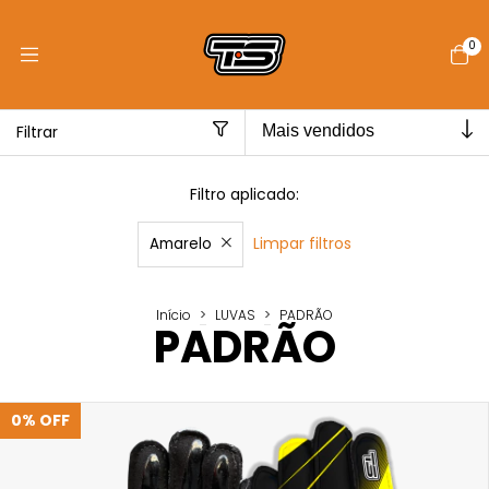
0
Filtrar
Filtro aplicado:
Limpar filtros
Amarelo
Início
>
LUVAS
>
PADRÃO
PADRÃO
0
%
OFF