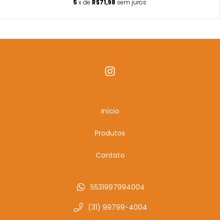
5
x de
R$71,98
sem juros
Início
Produtos
Contato
5531997994004
(31) 99799-4004